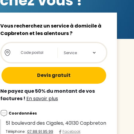
chez vous !
Vous recherchez un service à domicile à
Capbreton et les alentours ?
z le
Store locator global - Autocompletion
Rechercher
s
tre enfant
ts à
Ne payez que 50% du montant de vos
factures !
En savoir plus
 agence
Coordonnées
51 boulevard des Cigales, 40130 Capbreton
Téléphone :
07 88 91 95 99
Facebook