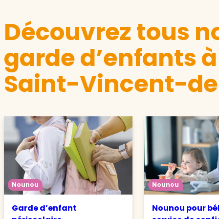
Découvrez tous no
garde d’enfants à
Saint-Vincent-de
Nounou
Nounou
Garde d’enfant
Nounou pour béb