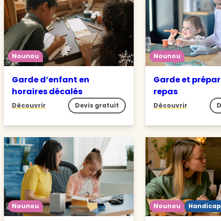
Nounou
Nounou
Garde d’enfant en
Garde et prépar
horaires décalés
repas
Découvrir
Devis gratuit
Découvrir
D
Nounou
Nounou
Handicap