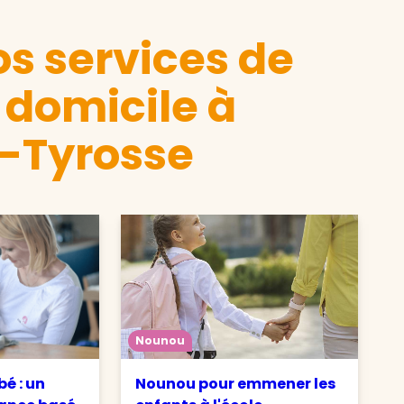
s services de
 domicile à
-Tyrosse
Nounou
é : un
Nounou pour emmener les