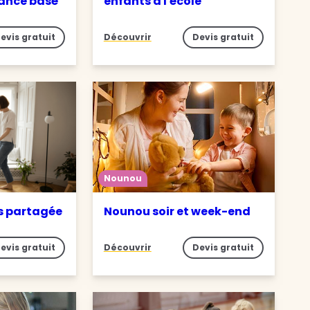
iance basé
enfants à l'école
evis gratuit
Découvrir
Devis gratuit
Nounou
s partagée
Nounou soir et week-end
evis gratuit
Découvrir
Devis gratuit