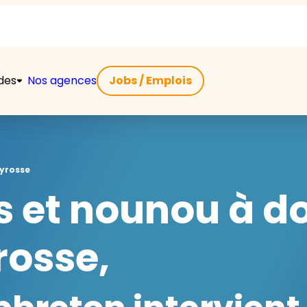
ides
Nos agences
Jobs / Emplois
yrosse
 et nounou à do
rosse,