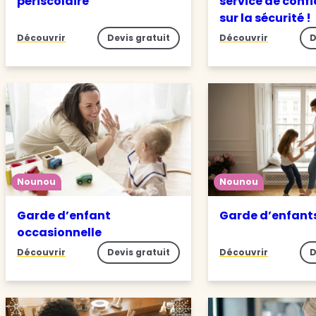
périscolaire
service de conf
sur la sécurité !
Découvrir
Devis gratuit
Découvrir
D
Nounou
Nounou
Garde d’enfant
Garde d’enfant
occasionnelle
Découvrir
Devis gratuit
Découvrir
D