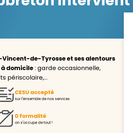
reton intervient 
Avec VIVASERVICES, trouve
service à domicile qui vou
-Vincent-de-Tyrosse et ses alentours
correspond !
 à domicile
: garde occasionnelle,
Pour l’entretien de votre logement, la garde de vo
s périscolaire,…
ou l’accompagnement d’un parent, nos intervenan
domicile sont là pour vous épauler.
CESU accepté
Demander un devis gratuit
Trouver mon
sur l'ensemble de nos services
0 formalité
on s'occupe de tout !