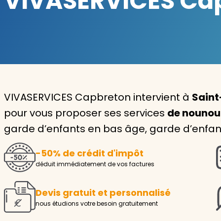
VIVASERVICES Capb
Garde d'enfants
Nounou
Aide à la personne
Seniors
VIVASERVICES Capbreton intervient à
Saint
Handicaps
pour vous proposer ses services
de nounou
garde d’enfants en bas âge, garde d’enfant
Voir tous les services
-50% de crédit d'impôt
déduit immédiatement de vos factures
Devis gratuit et personnalisé
nous étudions votre besoin gratuitement