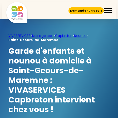
Demander un devis
VIVASERVICES
>
Nos agences
>
Capbreton
>
Nounou
>
Saint-Geours-de-Maremne
Garde d'enfants et
nounou à domicile à
Saint-Geours-de-
Maremne :
VIVASERVICES
Capbreton intervient
chez vous !