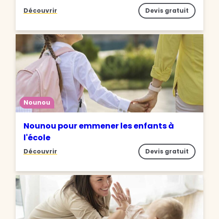
Découvrir
Devis gratuit
Nounou
Nounou pour emmener les enfants à
l'école
Découvrir
Devis gratuit