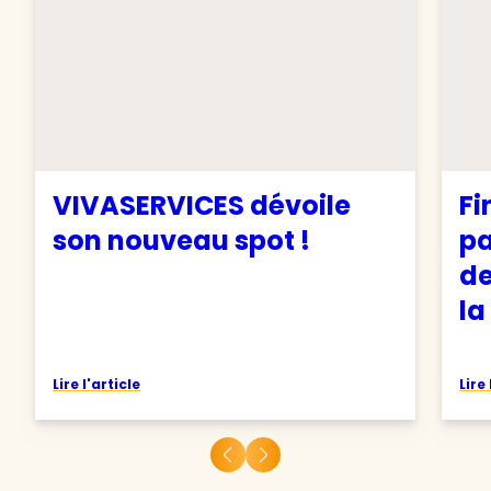
VIVASERVICES dévoile
Fi
son nouveau spot !
pa
de
la
Lire l'article
Lire 