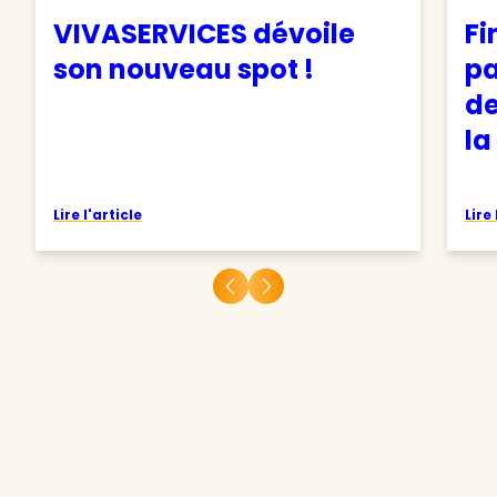
VIVASERVICES dévoile
Fi
son nouveau spot !
pa
de
la
Lire l'article
Lire 