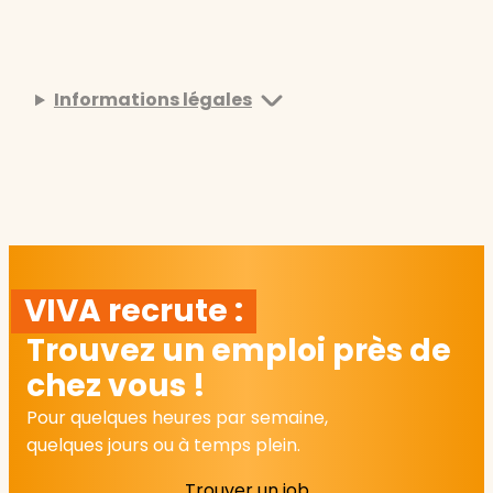
Informations légales
VIVA recrute :
Trouvez un emploi près de
chez vous !
Pour quelques heures par semaine,
quelques jours ou à temps plein.
Trouver un job