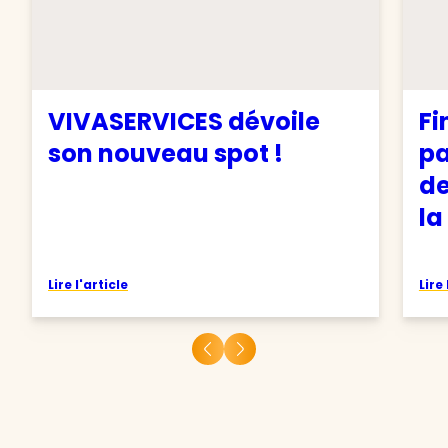
VIVASERVICES dévoile
Fi
son nouveau spot !
pa
de
la
Lire l'article
Lire 