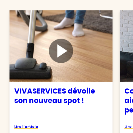
VIVASERVICES dévoile
Co
son nouveau spot !
ai
pe
Lire l'article
Lire 