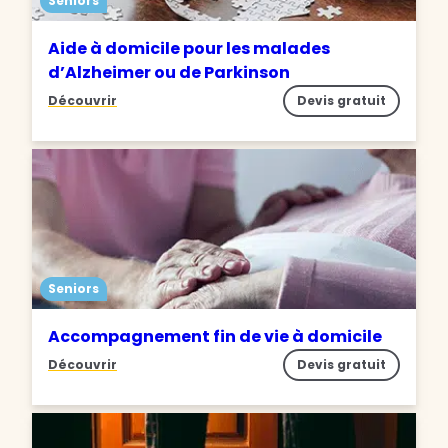
Seniors
Aide à domicile pour les malades
d’Alzheimer ou de Parkinson
Découvrir
Devis gratuit
Seniors
Accompagnement fin de vie à domicile
Découvrir
Devis gratuit