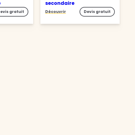
e
secondaire
evis gratuit
Découvrir
Devis gratuit