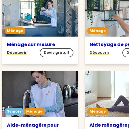
Ménage
Ménage
Ménage sur mesure
Nettoyage de p
Découvrir
Devis gratuit
Découvrir
D
Seniors
Ménage
Ménage
Aide-ménagère pour
Aide ménagère 