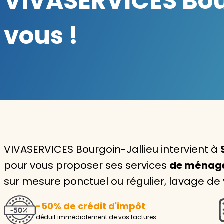
VIVASERVICES Bour
Garde d'enfants
vous !
Nounou
Aide à la personne
Seniors
Handicaps
Voir tous les services
VIVASERVICES Bourgoin-Jallieu intervient à
pour vous proposer ses services
de ménag
sur mesure ponctuel ou régulier, lavage de v
-50% de crédit d'impôt
déduit immédiatement de vos factures