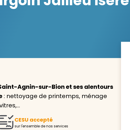
goin Jallieu Isère
Avec VIVASERVICES, trouve
service à domicile qui vou
correspond !
Pour l’entretien de votre logement, la garde de vo
ou l’accompagnement d’un parent, nos intervenan
domicile sont là pour vous épauler.
Saint-Agnin-sur-Bion et ses alentours
e
: nettoyage de printemps, ménage
Demander un devis gratuit
Trouver mon
itres,…
CESU accepté
sur l'ensemble de nos services