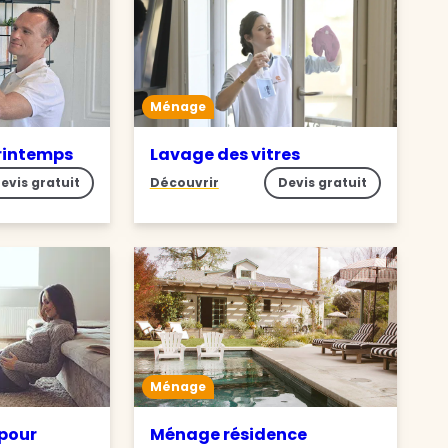
Ménage
rintemps
Lavage des vitres
evis gratuit
Découvrir
Devis gratuit
Ménage
pour
Ménage résidence