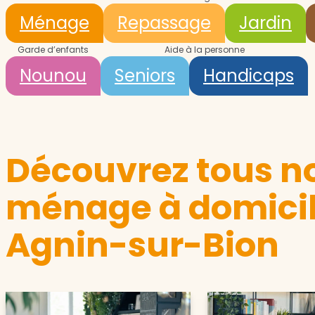
Ménage
Repassage
Jardin
Garde d’enfants
Aide à la personne
Nounou
Seniors
Handicaps
Découvrez tous no
ménage à domicil
Agnin-sur-Bion