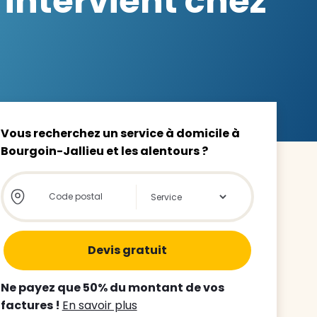
 intervient chez
z le
s
Vous recherchez un service à domicile à
Bourgoin-Jallieu et les alentours ?
tre enfant
Store locator global - Autocompletion
Rechercher
ts à
 agence
Ne payez que 50% du montant de vos
factures !
En savoir plus