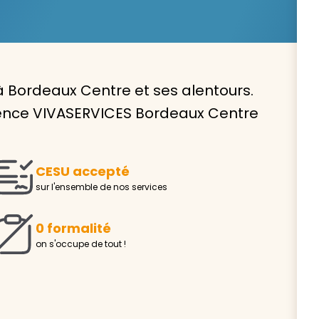
 Bordeaux Centre et ses alentours.
Avec VIVASERVICES, trouve
agence VIVASERVICES Bordeaux Centre
service à domicile qui vou
correspond !
CESU accepté
Pour l’entretien de votre logement, la garde de vo
sur l'ensemble de nos services
ou l’accompagnement d’un parent, nos intervenan
domicile sont là pour vous épauler.
0 formalité
Demander un devis gratuit
Trouver mon
on s'occupe de tout !