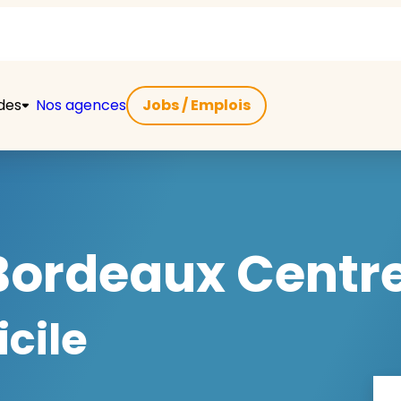
ides
Nos agences
Jobs / Emplois
Bordeaux Centre
cile