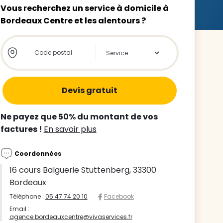
Vous recherchez un service à domicile à
Bordeaux Centre et les alentours ?
Store locator global - Autocompletion
Rechercher
z le
s
Ne payez que 50% du montant de vos
tre enfant
factures !
En savoir plus
ts à
Coordonnées
 agence
16 cours Balguerie Stuttenberg, 33300
Bordeaux
Téléphone :
05 47 74 20 10
Facebook
Email :
agence.bordeauxcentre@vivaservices.fr