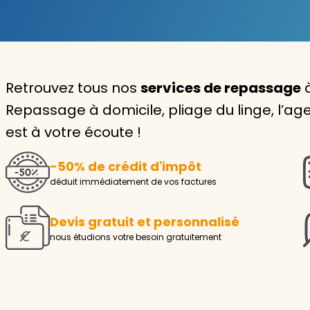
Garde d'enfants
Nounou
Retrouvez tous nos
services de repassage
à
Aide à la personne
Repassage à domicile, pliage du linge, l’
Seniors
est à votre écoute !
Handicaps
-50% de crédit d'impôt
Voir tous les services
déduit immédiatement de vos factures
Devis gratuit et personnalisé
nous étudions votre besoin gratuitement