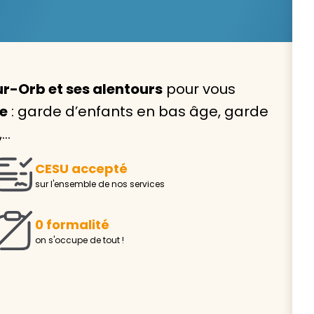
r-Orb et ses alentours
pour vous
Avec VIVASERVICES, trouve
le
: garde d’enfants en bas âge, garde
service à domicile qui vou
,…
correspond !
CESU accepté
Pour l’entretien de votre logement, la garde de vo
sur l'ensemble de nos services
ou l’accompagnement d’un parent, nos intervenan
domicile sont là pour vous épauler.
0 formalité
Demander un devis gratuit
Trouver mon
on s'occupe de tout !