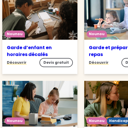
Nounou
Nounou
Garde d’enfant en
Garde et prépar
horaires décalés
repas
Découvrir
Devis gratuit
Découvrir
D
Nounou
Nounou
Handicap