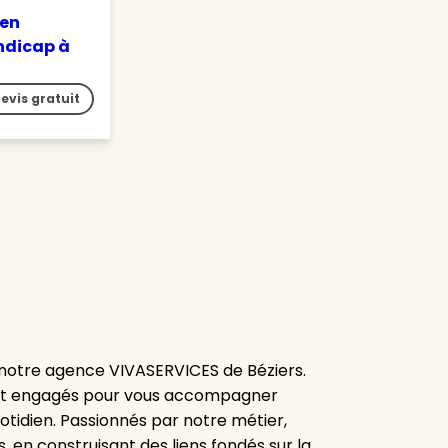
 en
ndicap à
evis gratuit
 notre agence VIVASERVICES de Béziers.
ent engagés pour vous accompagner
uotidien. Passionnés par notre métier,
 en construisant des liens fondés sur la