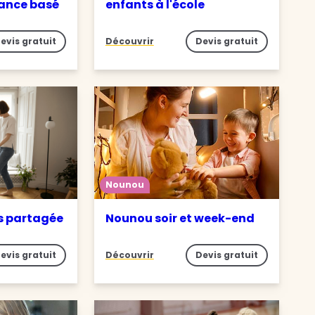
iance basé
enfants à l'école
evis gratuit
Découvrir
Devis gratuit
Nounou
s partagée
Nounou soir et week-end
evis gratuit
Découvrir
Devis gratuit