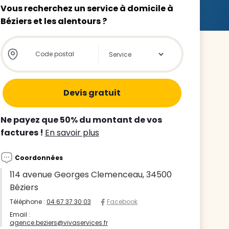
Vous recherchez un service à domicile à
Béziers et les alentours ?
Store locator global - Autocompletion
Rechercher
z le
s
Ne payez que 50% du montant de vos
tre enfant
factures !
En savoir plus
ts à
Coordonnées
 agence
114 avenue Georges Clemenceau, 34500
Béziers
Téléphone :
04 67 37 30 03
Facebook
Email :
agence.beziers@vivaservices.fr