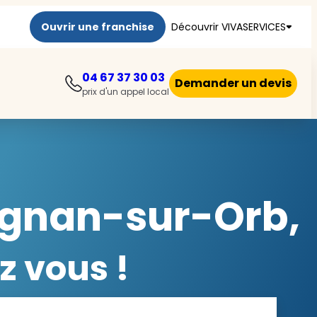
Ouvrir une franchise
Découvrir VIVASERVICES
04 67 37 30 03
Demander un devis
prix d'un appel local
Lignan-sur-Orb,
z vous !