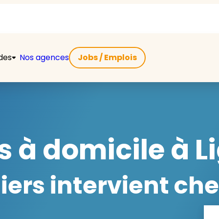
ides
Nos agences
Jobs / Emplois
s à domicile à 
ers intervient che