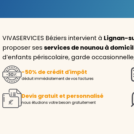
Garde d'enfants
Nounou
VIVASERVICES Béziers intervient à
Lignan-su
Aide à la personne
proposer ses
services de nounou à domici
Seniors
d’enfants périscolaire, garde occasionnelle
Handicaps
-50% de crédit d'impôt
Voir tous les services
déduit immédiatement de vos factures
Devis gratuit et personnalisé
nous étudions votre besoin gratuitement