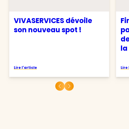
VIVASERVICES dévoile
Fi
son nouveau spot !
pa
de
la
Lire l'article
Lire 