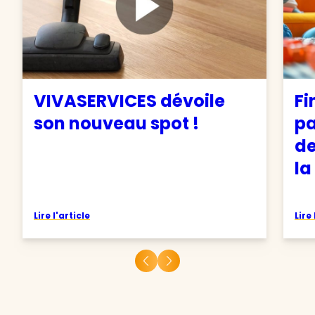
VIVASERVICES dévoile
Fi
son nouveau spot !
pa
de
la
Lire l'article
Lire 