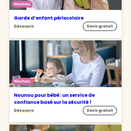
Nounou
Garde d’enfant périscolaire
Découvrir
Devis gratuit
Nounou
Nounou pour bébé : un service de
confiance basé sur la sécurité !
Découvrir
Devis gratuit