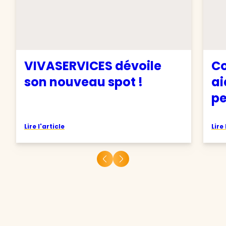
VIVASERVICES dévoile
Co
son nouveau spot !
ai
pe
Lire l'article
Lire 