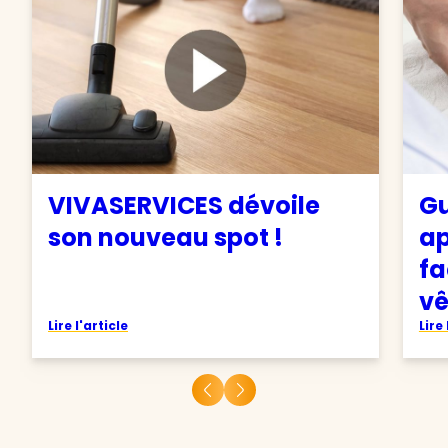
VIVASERVICES dévoile
Gu
son nouveau spot !
ap
fa
v
Lire l'article
Lire 