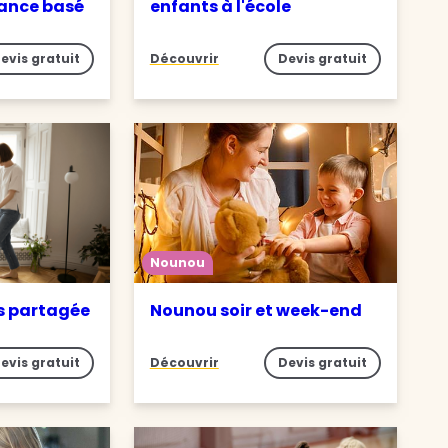
iance basé
enfants à l'école
evis gratuit
Découvrir
Devis gratuit
Nounou
s partagée
Nounou soir et week-end
evis gratuit
Découvrir
Devis gratuit