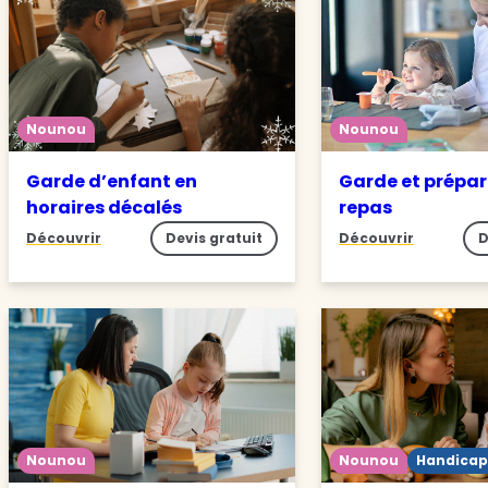
Nounou
Nounou
Garde d’enfant en
Garde et prépar
horaires décalés
repas
Découvrir
Devis gratuit
Découvrir
D
Nounou
Nounou
Handicap