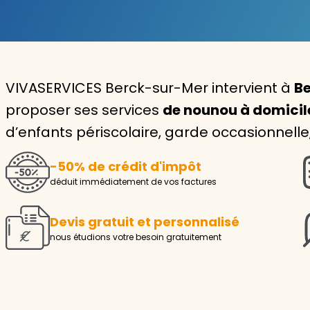
Garde d'enfants
Nounou
VIVASERVICES Berck-sur-Mer intervient à
Be
Aide à la personne
proposer ses services
de nounou à domicil
Seniors
d’enfants périscolaire, garde occasionnelle
Handicaps
-50% de crédit d'impôt
Voir tous les services
déduit immédiatement de vos factures
Devis gratuit et personnalisé
nous étudions votre besoin gratuitement