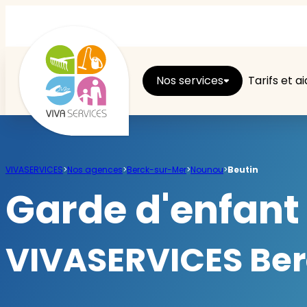
Nos services
Tarifs et a
Entretien du logement
VIVASERVICES
>
Nos agences
>
Berck-sur-Mer
>
Nounou
>
Beutin
Ménage
Garde d'enfant 
Repassage
VIVASERVICES Berc
Jardin
Brico