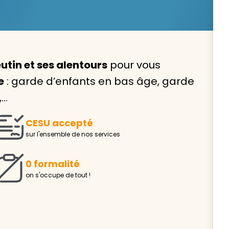
utin et ses alentours
pour vous
Avec VIVASERVICES, trouve
e
: garde d’enfants en bas âge, garde
service à domicile qui vou
,…
correspond !
CESU accepté
Pour l’entretien de votre logement, la garde de vo
sur l'ensemble de nos services
ou l’accompagnement d’un parent, nos intervenan
domicile sont là pour vous épauler.
0 formalité
Demander un devis gratuit
Trouver mon
on s'occupe de tout !