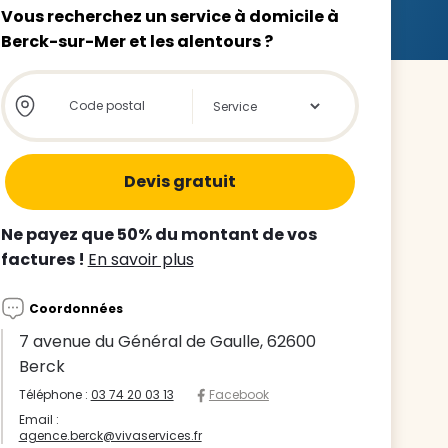
Vous recherchez un service à domicile à
Berck-sur-Mer et les alentours ?
Store locator global - Autocompletion
Rechercher
z le
s
Ne payez que 50% du montant de vos
tre enfant
factures !
En savoir plus
ts à
Coordonnées
 agence
7 avenue du Général de Gaulle, 62600
Berck
Téléphone :
03 74 20 03 13
Facebook
Email :
agence.berck@vivaservices.fr