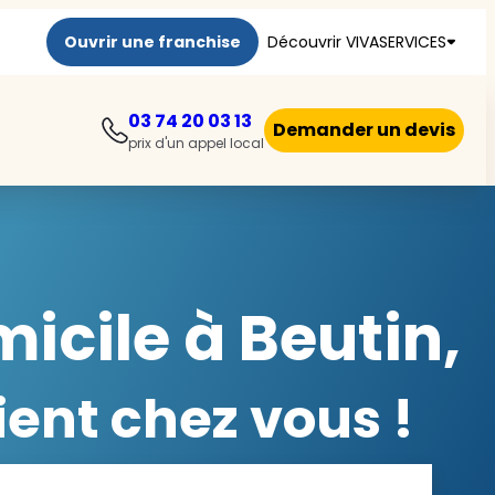
Ouvrir une franchise
Découvrir VIVASERVICES
03 74 20 03 13
Demander un devis
prix d'un appel local
icile à Beutin,
ent chez vous !