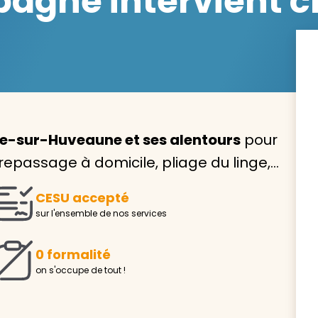
agne intervient ch
Avec VIVASERVICES, trouve
service à domicile qui vou
e-sur-Huveaune et ses alentours
pour
correspond !
 repassage à domicile, pliage du linge,…
Pour l’entretien de votre logement, la garde de vo
ou l’accompagnement d’un parent, nos intervenan
CESU accepté
domicile sont là pour vous épauler.
sur l'ensemble de nos services
Demander un devis gratuit
Trouver mon
0 formalité
on s'occupe de tout !