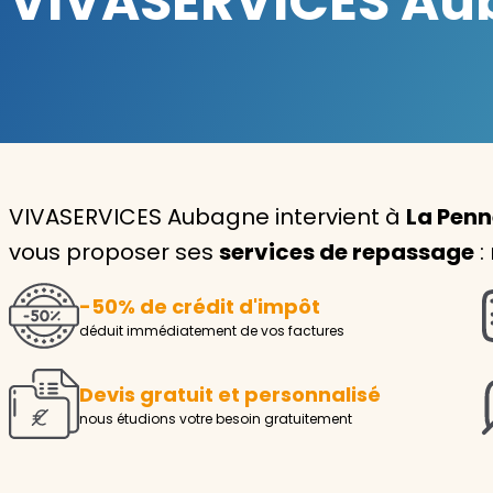
VIVASERVICES Aub
Garde d'enfants
Nounou
Aide à la personne
Seniors
VIVASERVICES Aubagne intervient à
La Penn
Handicaps
vous proposer ses
services de repassage
:
Voir tous les services
-50% de crédit d'impôt
déduit immédiatement de vos factures
Devis gratuit et personnalisé
nous étudions votre besoin gratuitement