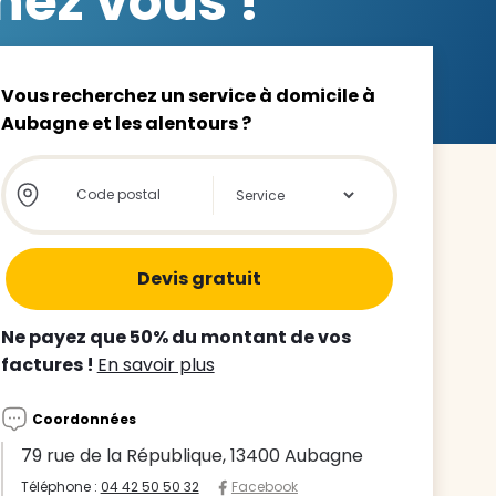
ez vous !
Vous recherchez un service à domicile à
Aubagne et les alentours ?
z le
Store locator global - Autocompletion
Rechercher
s
tre enfant
ts à
Ne payez que 50% du montant de vos
factures !
En savoir plus
 agence
Coordonnées
79 rue de la République, 13400 Aubagne
Téléphone :
04 42 50 50 32
Facebook