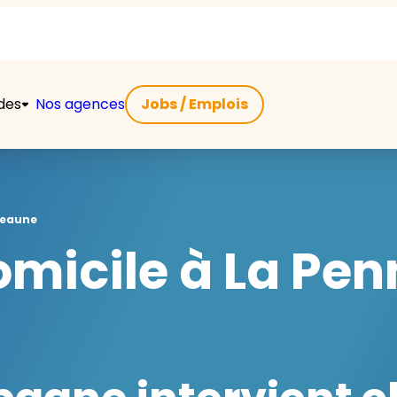
ides
Nos agences
Jobs / Emplois
veaune
micile à La Pe