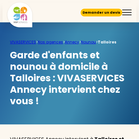
Demander un devis
VIVASERVICES
>
Nos agences
>
Annecy
>
Nounou
>
Talloires
Garde d'enfants et
nounou à domicile à
Talloires :
VIVASERVICES
Annecy intervient chez
vous !