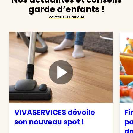
garde d’enfants !
Voir tous les articles
VIVASERVICES dévoile
Fi
son nouveau spot !
pa
de