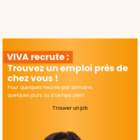
VIVA recrute :
Trouvez un emploi près de
chez vous !
Pour quelques heures par semaine,
quelques jours ou à temps plein.
Trouver un job