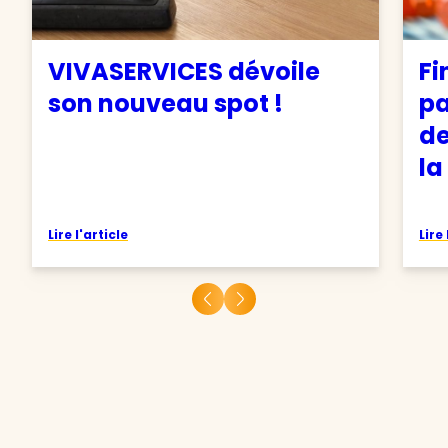
VIVASERVICES dévoile
Fi
son nouveau spot !
pa
de
la
Lire l'article
Lire 