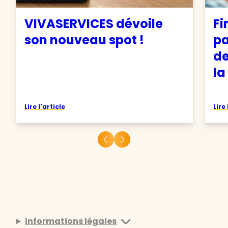
VIVASERVICES dévoile
Fi
son nouveau spot !
pa
de
la
Lire l'article
Lire 
Informations légales