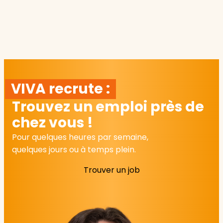
VIVA recrute :
Trouvez un emploi près de
chez vous !
Pour quelques heures par semaine,
quelques jours ou à temps plein.
Trouver un job