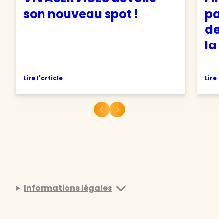
son nouveau spot !
pa
de
la
Lire l'article
Lire 
Informations légales