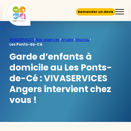
Demander un devis
VIVASERVICES
>
Nos agences
>
Angers
>
Nounou
>
Les Ponts-de-Cé
Garde d’enfants à
domicile au Les Ponts-
de-Cé :
VIVASERVICES
Angers intervient chez
vous !