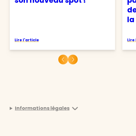
son nouveau spot !
pa
de
la
Lire l'article
Lire 
Informations légales