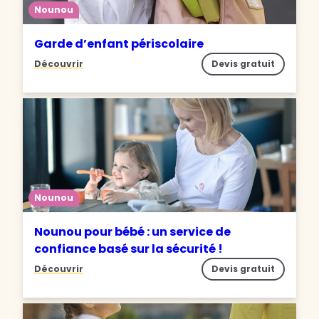
Nounou
Garde d’enfant périscolaire
Découvrir
Devis gratuit
Nounou
Nounou pour bébé : un service de
confiance basé sur la sécurité !
Découvrir
Devis gratuit