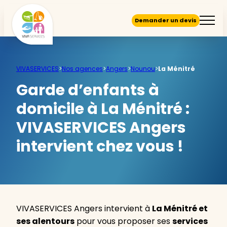
Demander un devis
VIVASERVICES
>
Nos agences
>
Angers
>
Nounou
>
La Ménitré
Garde d’enfants à
domicile à La Ménitré :
VIVASERVICES Angers
intervient chez vous !
VIVASERVICES Angers intervient à
La Ménitré et
ses alentours
pour vous proposer ses
services