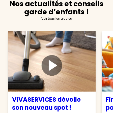
Nos actualités et conseils
garde d’enfants !
Voir tous les articles
VIVASERVICES dévoile
Fi
son nouveau spot !
pa