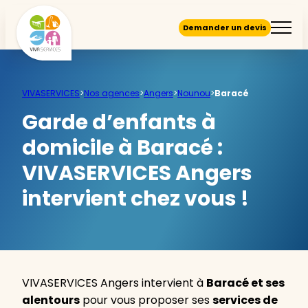
Demander un devis
VIVASERVICES
>
Nos agences
>
Angers
>
Nounou
>
Baracé
Garde d’enfants à
domicile à Baracé :
VIVASERVICES Angers
intervient chez vous !
VIVASERVICES Angers intervient à
Baracé et ses
alentours
pour vous proposer ses
services de