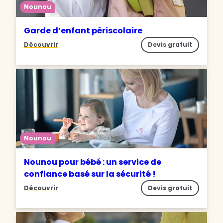
Nounou
Garde d’enfant périscolaire
Découvrir
Devis gratuit
Nounou
Nounou pour bébé : un service de
confiance basé sur la sécurité !
Découvrir
Devis gratuit