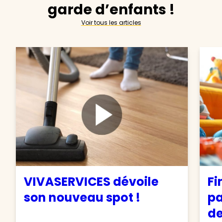
garde d’enfants !
Voir tous les articles
VIVASERVICES dévoile
Fi
son nouveau spot !
pa
de