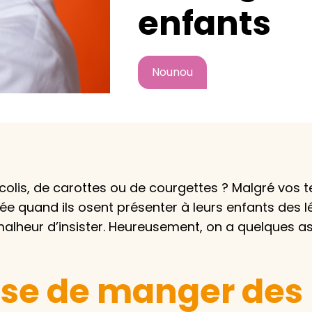
enfants
Nounou
Avec VIVASERVICES, trouve
service à domicile qui vou
correspond !
Pour l’entretien de votre logement, la garde de vo
colis, de carottes ou de courgettes ? Malgré vos t
ou l’accompagnement d’un parent, nos intervenan
domicile sont là pour vous épauler.
ée quand ils osent présenter à leurs enfants des l
e malheur d’insister. Heureusement, on a quelques 
Demander un devis gratuit
Trouver mon
fuse de manger des