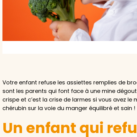
Garde d'enfants
Nounou
Aide à la personne
Seniors
Handicaps
Voir tous les services
Votre enfant refuse les assiettes remplies de bro
sont les parents qui font face à une mine dégout
crispe et c’est la crise de larmes si vous avez l
chérubin sur la voie du manger équilibré et sain !
Un enfant qui re