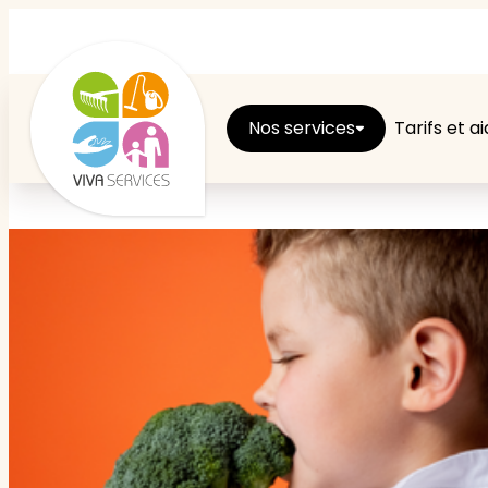
Nos services
Tarifs et a
Entretien du logement
Ménage
Repassage
Jardin
Brico