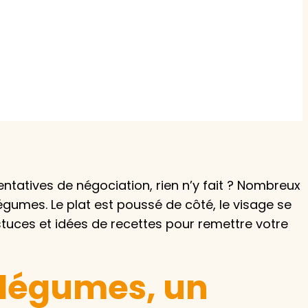
z le
s
tre enfant
entatives de négociation, rien n’y fait ? Nombreux
ts à
égumes. Le plat est poussé de côté, le visage se
astuces et idées de recettes pour remettre votre
 agence
 légumes, un