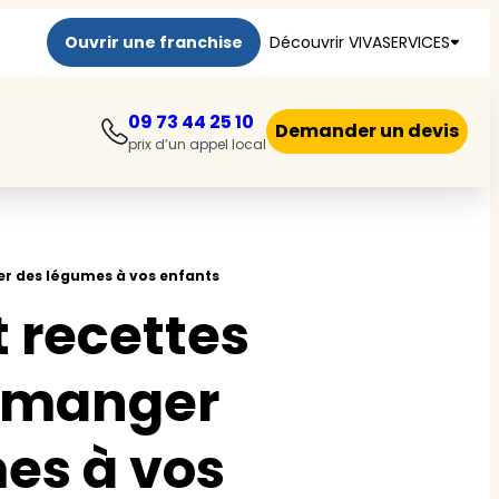
Ouvrir une franchise
Découvrir VIVASERVICES
09 73 44 25 10
Demander un devis
prix d’un appel local
er des légumes à vos enfants
 recettes
e manger
es à vos