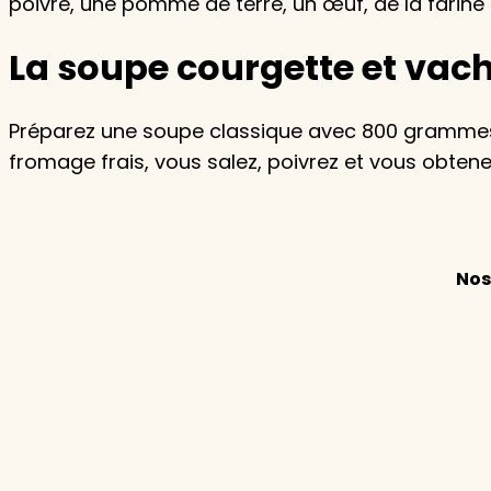
poivre, une pomme de terre, un œuf, de la farine ou
La soupe courgette et vache
Préparez une soupe classique avec 800 grammes d
fromage frais, vous salez, poivrez et vous obtene
Nos