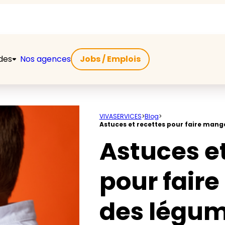
ides
Nos agences
Jobs / Emplois
VIVASERVICES
>
Blog
>
Astuces et recettes pour faire mang
Astuces et
pour fair
des légum