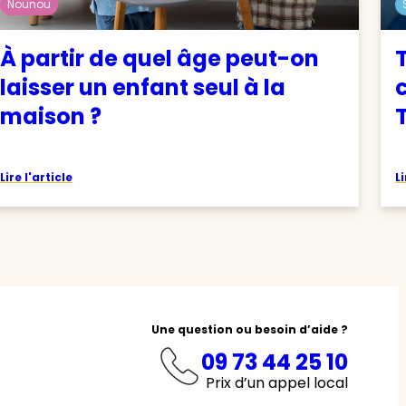
Nounou
À partir de quel âge peut-on
laisser un enfant seul à la
maison ?
T
Lire l'article
Li
Une question ou besoin d’aide ?
09 73 44 25 10
Prix d’un appel local