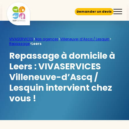
Demander un devis
VIVASERVICES
>
Nos agences
>
Villeneuve-d’Ascq / Lesquin
>
Repassage
>
Leers
Repassage à domicile à
Leers :
VIVASERVICES
Villeneuve-d’Ascq /
Lesquin intervient chez
vous !