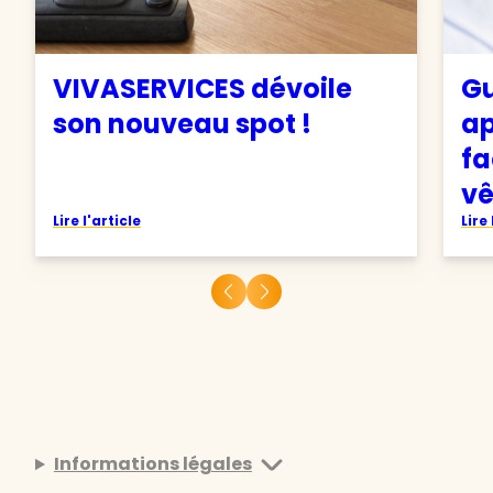
VIVASERVICES dévoile
Gu
son nouveau spot !
ap
fa
v
Lire l'article
Lire 
Informations légales