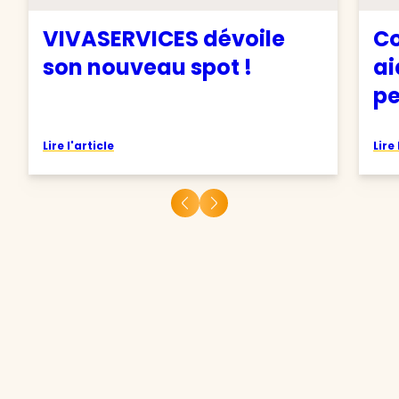
VIVASERVICES dévoile
Co
son nouveau spot !
ai
pe
Lire l'article
Lire 