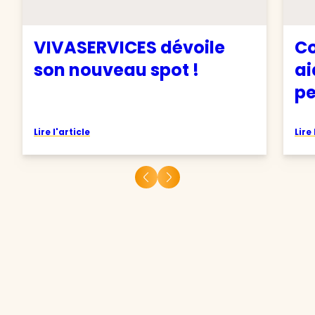
VIVASERVICES dévoile
Co
son nouveau spot !
ai
pe
Lire l'article
Lire 