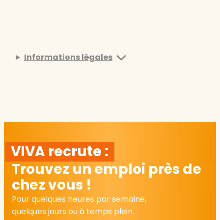
Informations légales
VIVA recrute :
Trouvez un emploi près de
chez vous !
Pour quelques heures par semaine,
quelques jours ou à temps plein.