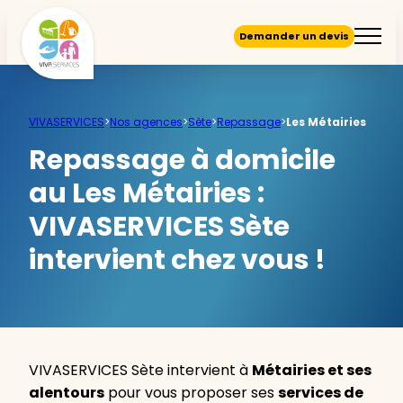
Demander un devis
VIVASERVICES
>
Nos agences
>
Sète
>
Repassage
>
Les Métairies
Repassage à domicile
au Les Métairies :
VIVASERVICES Sète
intervient chez vous !
VIVASERVICES Sète intervient à
Métairies et ses
alentours
pour vous proposer ses
services de