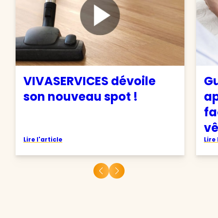
VIVASERVICES dévoile
Gu
son nouveau spot !
ap
fa
v
Lire l'article
Lire 