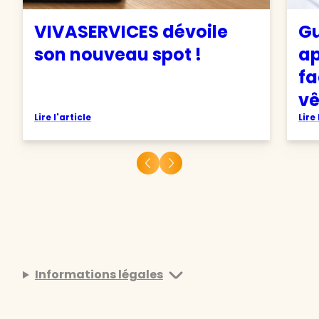
VIVASERVICES dévoile
Gu
son nouveau spot !
ap
fa
v
Lire l'article
Lire 
Informations légales