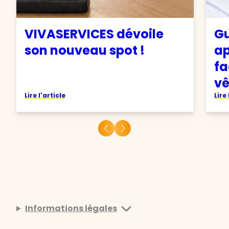
VIVASERVICES dévoile
Gu
son nouveau spot !
ap
fa
v
Lire l'article
Lire 
Informations légales