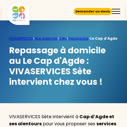
Demander un devis
VIVASERVICES
>
Nos agences
>
Sète
>
Repassage
>
Le Cap d’Agde
Repassage à domicile
au Le Cap d'Agde :
VIVASERVICES Sète
intervient chez vous !
VIVASERVICES Sète intervient à
Cap d’Agde et
ses alentours
pour vous proposer ses
services