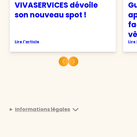
VIVASERVICES dévoile
Gu
son nouveau spot !
ap
fa
v
Lire l'article
Lire 
Informations légales