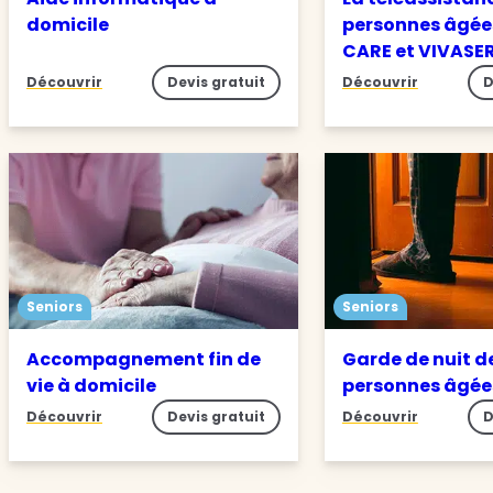
domicile
personnes âgée
CARE et VIVASE
Découvrir
Devis gratuit
Découvrir
D
Seniors
Seniors
Accompagnement fin de
Garde de nuit d
vie à domicile
personnes âgé
Découvrir
Devis gratuit
Découvrir
D