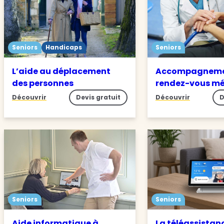
Seniors
Handicaps
Seniors
L’aide au déplacement
Accompagneme
des personnes
rendez-vous m
Découvrir
Devis gratuit
Découvrir
D
Seniors
Seniors
Aide informatique à
La téléassistan