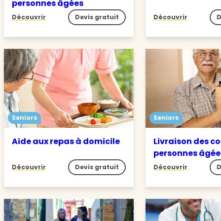
personnes âgées
Découvrir
Devis gratuit
Découvrir
D
Seniors
Seniors
Aide aux repas à domicile
Livraison des c
personnes âgée
Découvrir
Devis gratuit
Découvrir
D