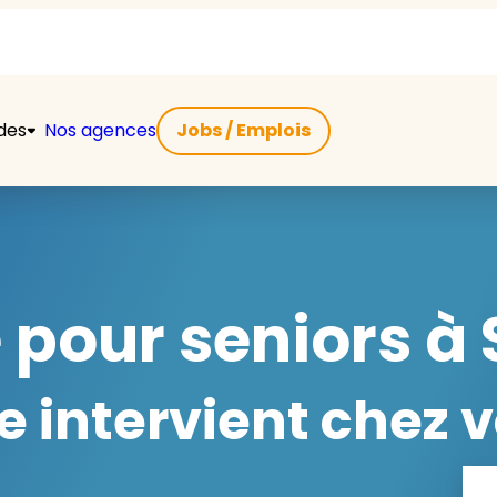
ides
Nos agences
Jobs / Emplois
 pour seniors à 
 intervient chez v