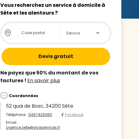
Vous recherchez un service à domicile à
Sète et les alentours ?
Store locator global - Autocompletion
Rechercher
z le
s
Ne payez que 50% du montant de vos
tre enfant
factures !
En savoir plus
ts à
Coordonnées
 agence
52 quai de Bosc, 34200 Sète
Téléphone :
0467433080
Facebook
Email :
agence.sete@vivaservices.fr