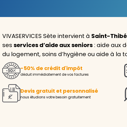
Garde d'enfants
Nounou
VIVASERVICES Sète intervient à
Saint-Thibér
Aide à la personne
ses
services d’aide aux seniors
: aide aux 
Seniors
du logement, soins d’hygiène ou aide à la toi
Handicaps
-50% de crédit d'impôt
Voir tous les services
déduit immédiatement de vos factures
Devis gratuit et personnalisé
nous étudions votre besoin gratuitement