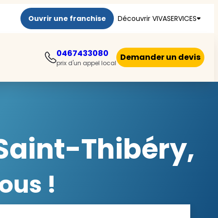
Ouvrir une franchise
Découvrir VIVASERVICES
0467433080
Demander un devis
prix d'un appel local
Saint-Thibéry,
ous !