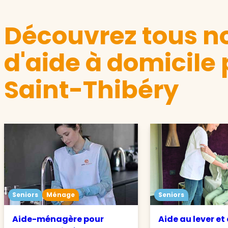
Découvrez tous no
d'aide à domicile 
Saint-Thibéry
Seniors
Ménage
Seniors
Aide-ménagère pour
Aide au lever et