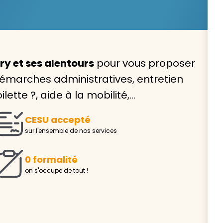
y et ses alentours
pour vous proposer
Avec VIVASERVICES, trouve
démarches administratives, entretien
service à domicile qui vou
lette ?, aide à la mobilité,…
correspond !
CESU accepté
Pour l’entretien de votre logement, la garde de vo
sur l'ensemble de nos services
ou l’accompagnement d’un parent, nos intervenan
domicile sont là pour vous épauler.
0 formalité
Demander un devis gratuit
Trouver mon
on s'occupe de tout !