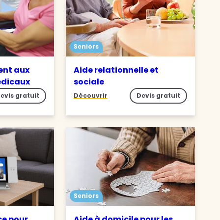
Seniors
nt aux
Aide relationnelle et
édicaux
sociale
evis gratuit
Découvrir
Devis gratuit
Seniors
ce pour
Aide à domicile pour les