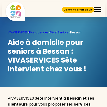
Demander un devis
VIVASERVICES
>
Nos agences
>
Sète
>
Seniors
>
Bessan
Aide à domicile pour
seniors à Bessan :
VIVASERVICES Sète
intervient chez vous !
VIVASERVICES Sète intervient à
Bessan et ses
alentours
pour vous proposer ses
services