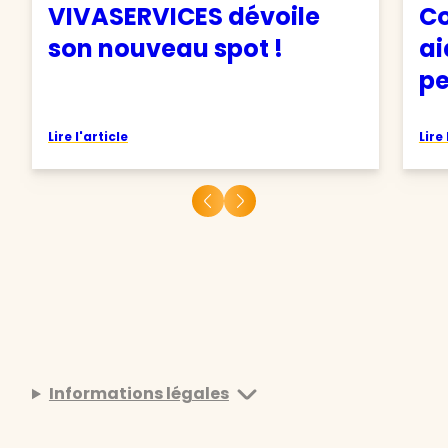
VIVASERVICES dévoile
Co
son nouveau spot !
ai
pe
Lire l'article
Lire 
Informations légales