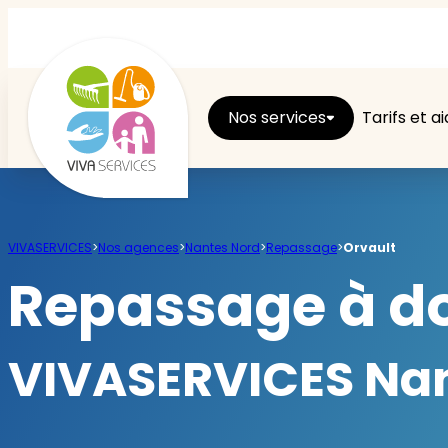
Nos services
Tarifs et a
Entretien du logement
VIVASERVICES
>
Nos agences
>
Nantes Nord
>
Repassage
>
Orvault
Ménage
Repassage à do
Repassage
VIVASERVICES Nant
Jardin
Brico