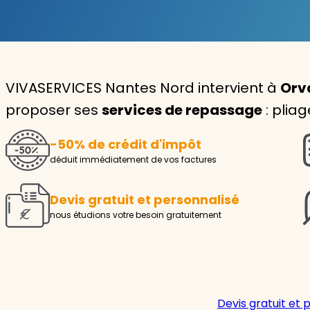
Garde d'enfants
Nounou
VIVASERVICES Nantes Nord intervient à
Orva
Aide à la personne
proposer ses
services de repassage
: plia
Seniors
-50% de crédit d'impôt
Handicaps
déduit immédiatement de vos factures
Voir tous les services
Devis gratuit et personnalisé
nous étudions votre besoin gratuitement
Devis gratuit et 