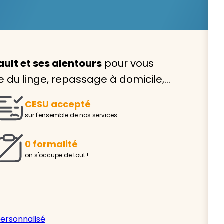
ult et ses alentours
pour vous
Avec VIVASERVICES, trouve
ge du linge, repassage à domicile,…
service à domicile qui vou
CESU accepté
correspond !
sur l'ensemble de nos services
Pour l’entretien de votre logement, la garde de vo
ou l’accompagnement d’un parent, nos intervenan
0 formalité
domicile sont là pour vous épauler.
on s'occupe de tout !
Demander un devis gratuit
Trouver mon
personnalisé