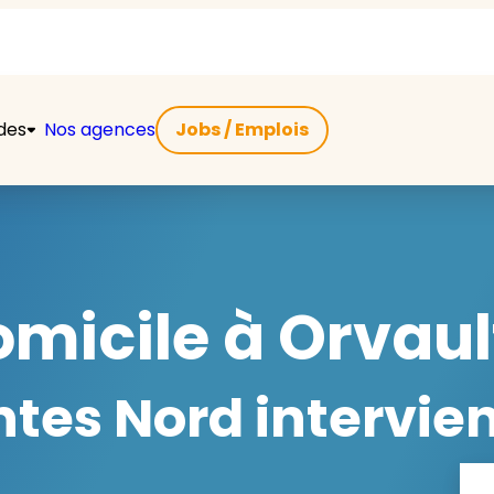
ides
Nos agences
Jobs / Emplois
micile à Orvaul
es Nord intervien