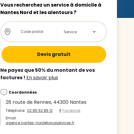
Vous recherchez un service à domicile à
Nantes Nord et les alentours ?
Store locator global - Autocompletion
Rechercher
z le
s
Ne payez que 50% du montant de vos
tre enfant
factures !
En savoir plus
ts à
Coordonnées
 agence
26 route de Rennes, 44300 Nantes
Téléphone :
02 85 52 86 12
Facebook
Email :
agence.nantes-nord@vivaservices.fr