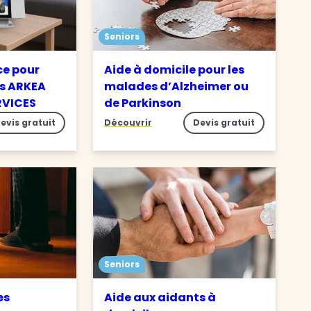
Seniors
ce pour
Aide à domicile pour les
s ARKEA
malades d’Alzheimer ou
RVICES
de Parkinson
evis gratuit
Découvrir
Devis gratuit
Seniors
es
Aide aux aidants à