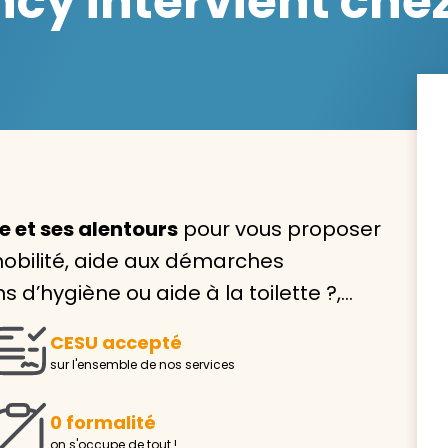
y intervient chez
Avec VIVASERVICES, trouve
service à domicile qui vou
correspond !
e et ses alentours
pour vous proposer
Pour l’entretien de votre logement, la garde de vo
mobilité, aide aux démarches
ou l’accompagnement d’un parent, nos intervenan
s d’hygiène ou aide à la toilette ?,…
domicile sont là pour vous épauler.
Demander un devis gratuit
Trouver mon
CESU accepté
sur l'ensemble de nos services
0 formalité
on s'occupe de tout !