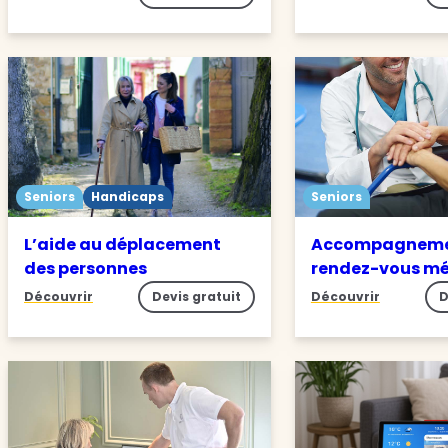
Seniors
Handicaps
Seniors
L’aide au déplacement
Accompagneme
des personnes
rendez-vous m
Découvrir
Devis gratuit
Découvrir
D