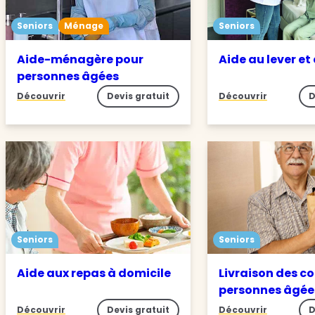
Seniors
Ménage
Seniors
Aide-ménagère pour
Aide au lever et
personnes âgées
Découvrir
Devis gratuit
Découvrir
D
Seniors
Seniors
Aide aux repas à domicile
Livraison des c
personnes âgée
Découvrir
Devis gratuit
Découvrir
D