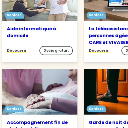
Seniors
Seniors
Aide informatique à
La téléassistan
domicile
personnes âgée
CARE et VIVASE
Découvrir
Devis gratuit
Découvrir
D
Seniors
Seniors
Accompagnement fin de
Garde de nuit d