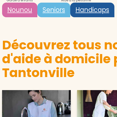
Garde d’enfants
Aide à la personne
Nounou
Seniors
Handicaps
Découvrez tous no
d'aide à domicile 
Tantonville