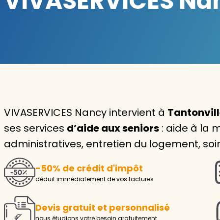
VIVASERVICES Nanc
Garde d'enfants
Nounou
Aide à la personne
Seniors
Handicaps
VIVASERVICES Nancy intervient à
Tantonvill
ses services
d’aide aux seniors
: aide à la 
Voir tous les services
administratives, entretien du logement, soin
-50% de crédit d'impôt
déduit immédiatement de vos factures
Devis gratuit et personnalisé
nous étudions votre besoin gratuitement