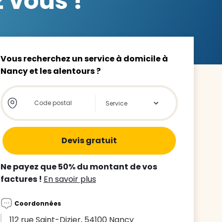
 vous !
Vous recherchez un service à domicile à
Nancy et les alentours ?
z le
s
Store locator global - Autocompletion
Rechercher
tre enfant
ts à
 agence
Ne payez que 50% du montant de vos
factures !
En savoir plus
Coordonnées
112 rue Saint-Dizier, 54100 Nancy