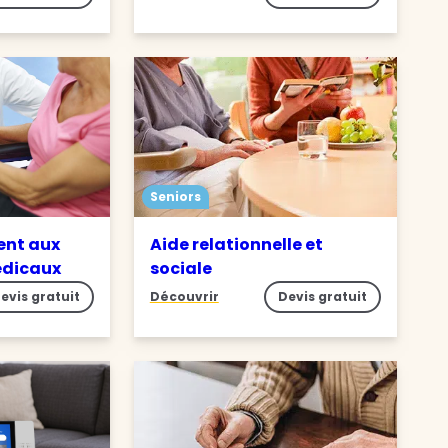
Seniors
nt aux
Aide relationnelle et
édicaux
sociale
evis gratuit
Découvrir
Devis gratuit