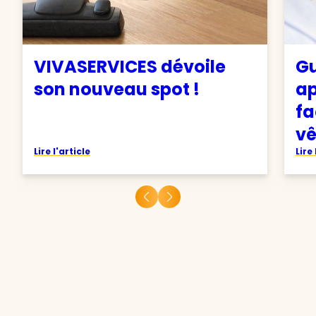
VIVASERVICES dévoile
Gu
son nouveau spot !
ap
fa
v
Lire l'article
Lire 