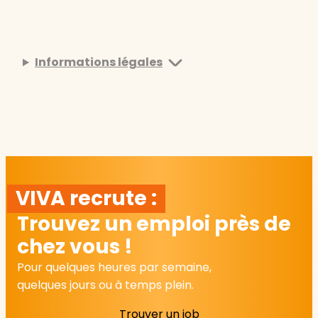
Informations légales
VIVA recrute :
Trouvez un emploi près de
chez vous !
Pour quelques heures par semaine,
quelques jours ou à temps plein.
Trouver un job