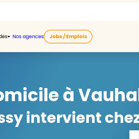
ides
Nos agences
Jobs / Emplois
micile à Vauhal
y intervient chez