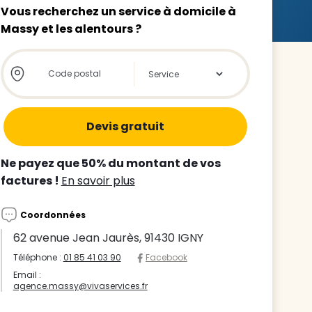
Vous recherchez un service à domicile à
Massy et les alentours ?
Store locator global - Autocompletion
Rechercher
z le
s
Ne payez que 50% du montant de vos
tre enfant
factures !
En savoir plus
ts à
Coordonnées
 agence
62 avenue Jean Jaurès, 91430 IGNY
Téléphone :
01 85 41 03 90
Facebook
Email :
agence.massy@vivaservices.fr