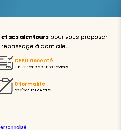
et ses alentours
pour vous proposer
Avec VIVASERVICES, trouve
e, repassage à domicile,…
service à domicile qui vou
CESU accepté
correspond !
sur l'ensemble de nos services
Pour l’entretien de votre logement, la garde de vo
ou l’accompagnement d’un parent, nos intervenan
0 formalité
domicile sont là pour vous épauler.
on s'occupe de tout !
Demander un devis gratuit
Trouver mon
personnalisé