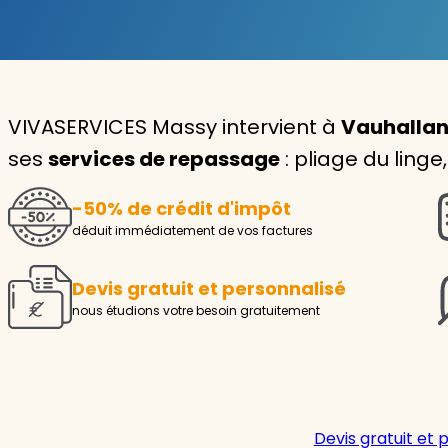
Garde d'enfants
Nounou
VIVASERVICES Massy intervient à
Vauhallan 
Aide à la personne
ses
services de repassage
: pliage du ling
Seniors
-50% de crédit d'impôt
Handicaps
déduit immédiatement de vos factures
Voir tous les services
Devis gratuit et personnalisé
nous étudions votre besoin gratuitement
Devis gratuit et 