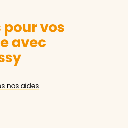
s pour vos
le avec
ssy
es nos aides