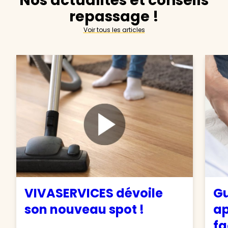
Nos actualités et conseils
repassage !
Voir tous les articles
VIVASERVICES dévoile
Gu
son nouveau spot !
ap
fa