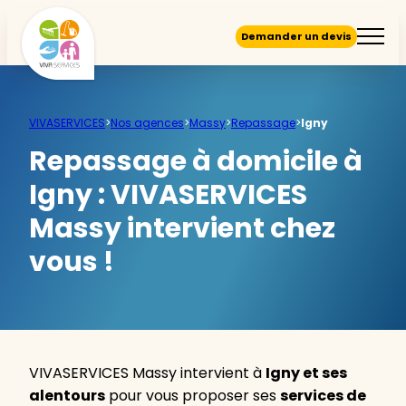
Demander un devis
VIVASERVICES
>
Nos agences
>
Massy
>
Repassage
>
Igny
Repassage à domicile à
Igny :
VIVASERVICES
Massy intervient chez
vous !
VIVASERVICES Massy intervient à
Igny et ses
alentours
pour vous proposer ses
services de