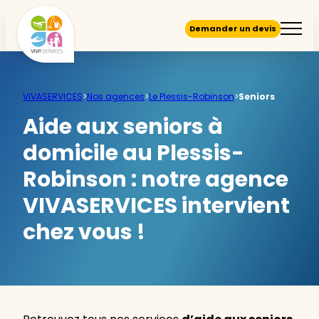
Demander un devis
VIVASERVICES
>
Nos agences
>
Le Plessis-Robinson
>
Seniors
Aide aux seniors à
domicile au Plessis-
Robinson :
notre agence
VIVASERVICES intervient
chez vous !