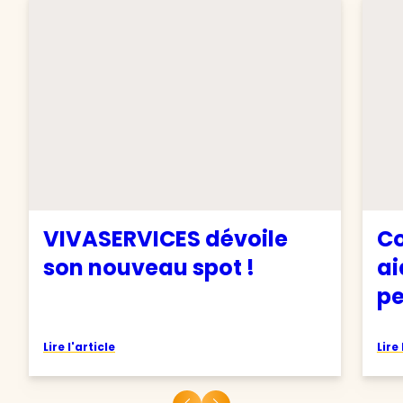
VIVASERVICES dévoile
Co
son nouveau spot !
ai
pe
Lire l'article
Lire 