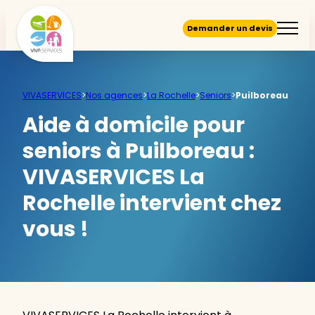
Demander un devis
VIVASERVICES
>
Nos agences
>
La Rochelle
>
Seniors
>
Puilboreau
Aide à domicile pour
seniors à Puilboreau :
VIVASERVICES La
Rochelle intervient chez
vous !