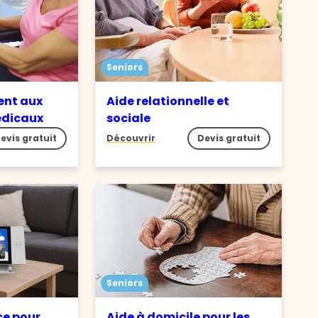
Seniors
nt aux
Aide relationnelle et
édicaux
sociale
evis gratuit
Découvrir
Devis gratuit
Seniors
ce pour
Aide à domicile pour les