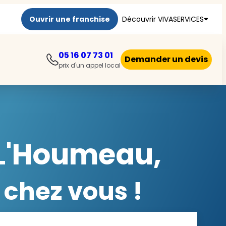
Ouvrir une franchise
Découvrir VIVASERVICES
05 16 07 73 01
Demander un devis
prix d'un appel local
 L'Houmeau,
 chez vous !