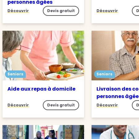
personnes âgées
Découvrir
Devis gratuit
Découvrir
D
Seniors
Seniors
Aide aux repas à domicile
Livraison des c
personnes âgée
Découvrir
Devis gratuit
Découvrir
D