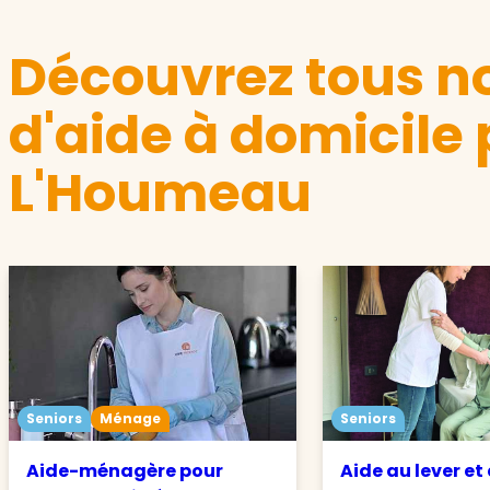
Découvrez tous no
d'aide à domicile 
L'Houmeau
Seniors
Ménage
Seniors
Aide-ménagère pour
Aide au lever et