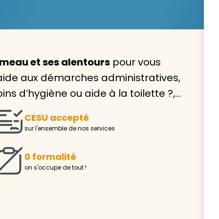
meau et ses alentours
pour vous
Avec VIVASERVICES, trouve
aide aux démarches administratives,
service à domicile qui vou
ins d’hygiène ou aide à la toilette ?,…
correspond !
CESU accepté
Pour l’entretien de votre logement, la garde de vo
sur l'ensemble de nos services
ou l’accompagnement d’un parent, nos intervenan
domicile sont là pour vous épauler.
0 formalité
Demander un devis gratuit
Trouver mon
on s'occupe de tout !