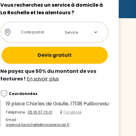
Vous recherchez un service à domicile à
La Rochelle et les alentours ?
Store locator global - Autocompletion
Rechercher
z le
s
Ne payez que 50% du montant de vos
tre enfant
factures !
En savoir plus
ts à
Coordonnées
 agence
19 place Charles de Gaulle, 17138 Puilboreau
Téléphone :
05 16 07 73 01
Facebook
Email :
agence.larochelle@vivaservices.fr