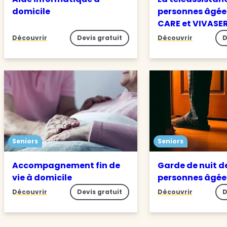
domicile
personnes âgée
CARE et VIVASE
Découvrir
Devis gratuit
Découvrir
D
Seniors
Seniors
Accompagnement fin de
Garde de nuit d
vie à domicile
personnes âgé
Découvrir
Devis gratuit
Découvrir
D