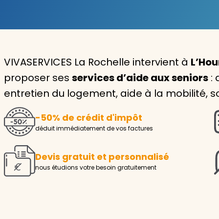
Garde d'enfants
Nounou
VIVASERVICES La Rochelle intervient à
L’Hou
Aide à la personne
proposer ses
services d’aide aux seniors
: 
Seniors
entretien du logement, aide à la mobilité, so
Handicaps
-50% de crédit d'impôt
Voir tous les services
déduit immédiatement de vos factures
Devis gratuit et personnalisé
nous étudions votre besoin gratuitement