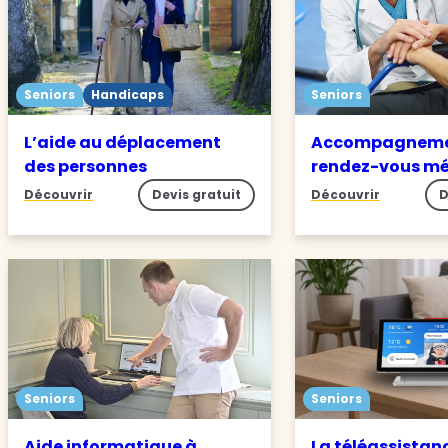
Seniors
Handicaps
Seniors
L’aide au déplacement
Accompagneme
des personnes
rendez-vous m
Découvrir
Devis gratuit
Découvrir
D
Seniors
Seniors
Aide informatique à
La téléassistan