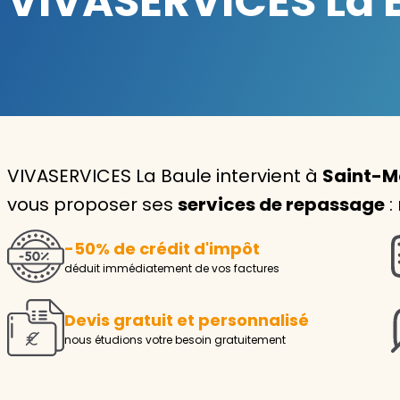
VIVASERVICES La B
Garde d'enfants
Nounou
Aide à la personne
Seniors
VIVASERVICES La Baule intervient à
Saint-M
Handicaps
vous proposer ses
services de repassage
:
Voir tous les services
-50% de crédit d'impôt
déduit immédiatement de vos factures
Devis gratuit et personnalisé
nous étudions votre besoin gratuitement