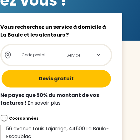
ez vous !
Vous recherchez un service à domicile à
La Baule et les alentours ?
z le
Store locator global - Autocompletion
Rechercher
s
tre enfant
ts à
Ne payez que 50% du montant de vos
factures !
En savoir plus
 agence
Coordonnées
56 avenue Louis Lajarrige, 44500 La Baule-
Escoublac