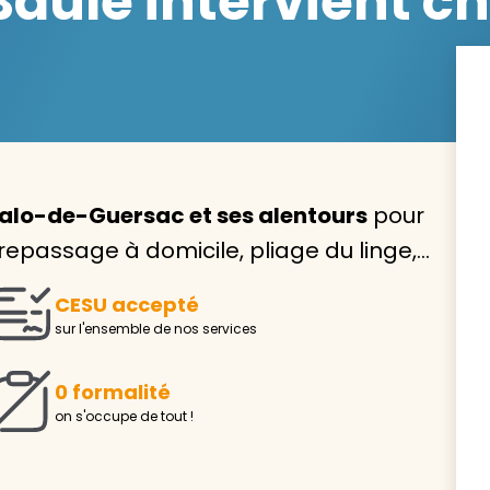
aule intervient ch
Avec VIVASERVICES, trouve
service à domicile qui vou
alo-de-Guersac et ses alentours
pour
correspond !
 repassage à domicile, pliage du linge,…
Pour l’entretien de votre logement, la garde de vo
ou l’accompagnement d’un parent, nos intervenan
CESU accepté
domicile sont là pour vous épauler.
sur l'ensemble de nos services
Demander un devis gratuit
Trouver mon
0 formalité
on s'occupe de tout !