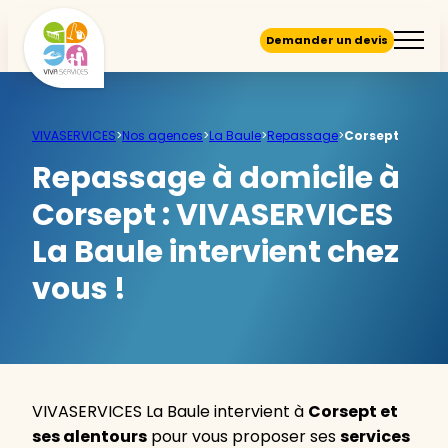
Demander un devis
VIVASERVICES
>
Nos agences
>
La Baule
>
Repassage
>
Corsept
Repassage à domicile à
Corsept :
VIVASERVICES
La Baule intervient chez
vous !
VIVASERVICES La Baule intervient à
Corsept et
ses alentours
pour vous proposer ses
services