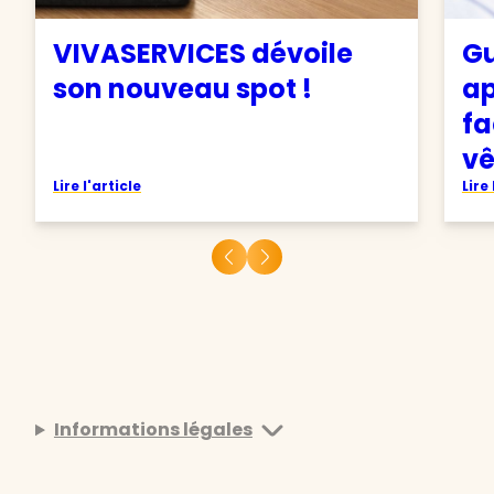
VIVASERVICES dévoile
Gu
son nouveau spot !
ap
fa
v
Lire l'article
Lire 
Informations légales