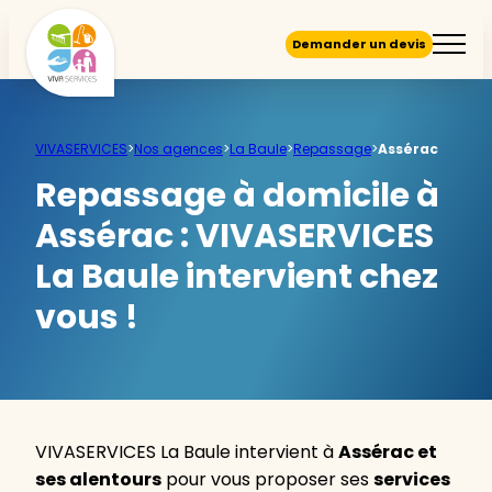
Demander un devis
VIVASERVICES
>
Nos agences
>
La Baule
>
Repassage
>
Assérac
Repassage à domicile à
Assérac :
VIVASERVICES
La Baule intervient chez
vous !
VIVASERVICES La Baule intervient à
Assérac et
ses alentours
pour vous proposer ses
services