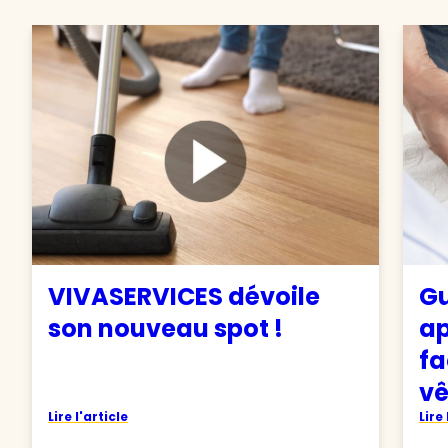
VIVASERVICES dévoile
Gu
son nouveau spot !
ap
fa
v
Lire l'article
Lire 