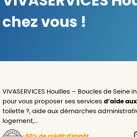
VIVASERVICES Houi
Garde d'enfants
chez vous !
Nounou
Aide à la personne
Seniors
Handicaps
Voir tous les services
VIVASERVICES Houilles – Boucles de Seine in
pour vous proposer ses services
d’aide aux
toilette ?, aide aux démarches administrativ
logement,…
-50% de crédit d'impôt