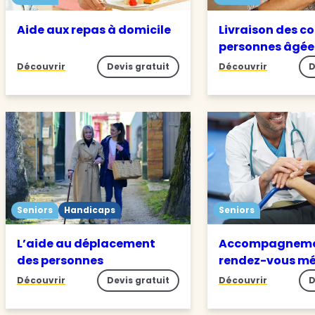
Aide aux repas à domicile
Livraison des c
personnes âgée
Découvrir
Devis gratuit
Découvrir
D
Seniors
Handicaps
Seniors
L’aide au déplacement
Accompagneme
des personnes
rendez-vous m
Découvrir
Devis gratuit
Découvrir
D