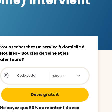
ine) intervient
z le
s
Vous recherchez un service à domicile à
Houilles – Boucles de Seine et les
alentours ?
tre enfant
ts à
Store locator global - Autocompletion
Rechercher
 agence
Ne payez que 50% du montant de vos