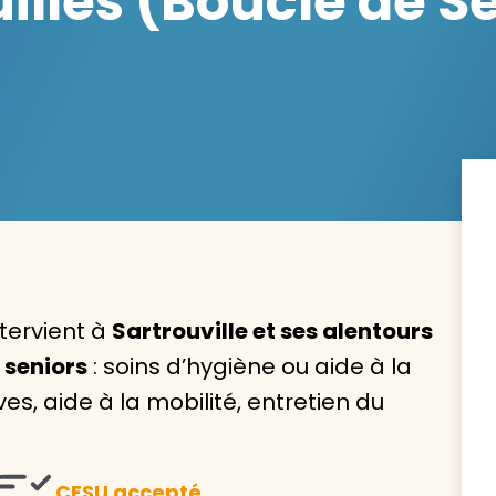
lles (Boucle de Se
Avec VIVASERVICES, trouve
service à domicile qui vou
correspond !
Pour l’entretien de votre logement, la garde de vo
ou l’accompagnement d’un parent, nos intervenan
domicile sont là pour vous épauler.
tervient à
Sartrouville et ses alentours
 seniors
: soins d’hygiène ou aide à la
Demander un devis gratuit
Trouver mon
es, aide à la mobilité, entretien du
CESU accepté