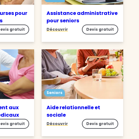
ourses pour
Assistance administrative
s
pour seniors
evis gratuit
Découvrir
Devis gratuit
Seniors
nt aux
Aide relationnelle et
édicaux
sociale
evis gratuit
Découvrir
Devis gratuit