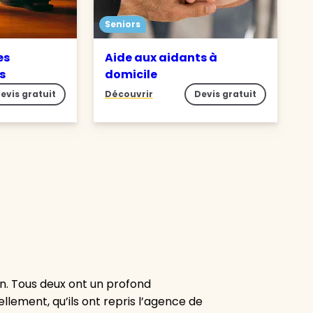
Seniors
es
Aide aux aidants à
es
domicile
evis gratuit
Découvrir
Devis gratuit
n. Tous deux ont un profond
lement, qu’ils ont repris l’agence de