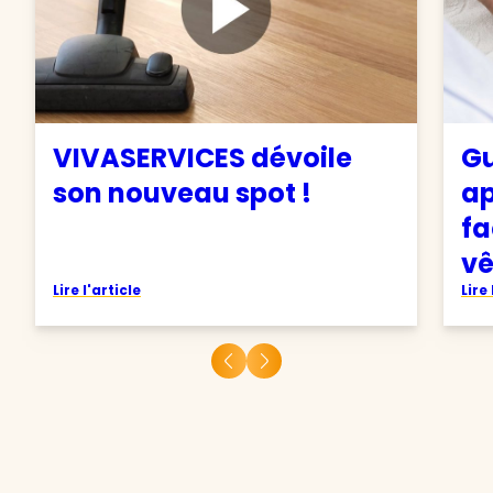
VIVASERVICES dévoile
Gu
son nouveau spot !
ap
fa
v
Lire l'article
Lire 