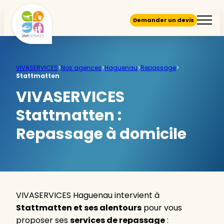
Demander un devis
VIVASERVICES
>
Nos agences
>
Haguenau
>
Repassage
>
Stattmatten
VIVASERVICES
Stattmatten :
Repassage à domicile
VIVASERVICES Haguenau intervient à
Stattmatten et ses alentours
pour vous
proposer ses
services de repassage
: