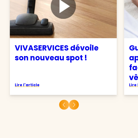
VIVASERVICES dévoile
Gu
son nouveau spot !
ap
fa
v
Lire l'article
Lire 