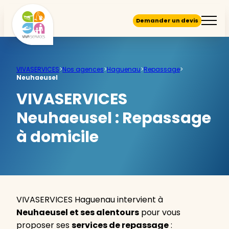
Demander un devis
VIVASERVICES
>
Nos agences
>
Haguenau
>
Repassage
>
Neuhaeusel
VIVASERVICES
Neuhaeusel :
Repassage
à domicile
VIVASERVICES Haguenau intervient à
Neuhaeusel et ses alentours
pour vous
proposer ses
services de repassage
: