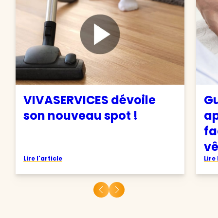
VIVASERVICES dévoile
Gu
son nouveau spot !
ap
fa
v
Lire l'article
Lire 