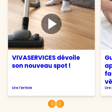
VIVASERVICES dévoile
Gu
son nouveau spot !
ap
fa
v
Lire l'article
Lire 