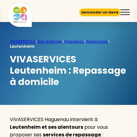
Demander un devis
VIVASERVICES
>
Nos agences
>
Haguenau
>
Repassage
>
Leutenheim
VIVASERVICES
Leutenheim :
Repassage
à domicile
VIVASERVICES Haguenau intervient à
Leutenheim et ses alentours
pour vous
proposer ses
services de repassage
: