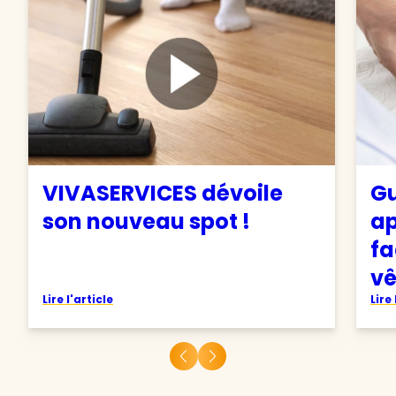
VIVASERVICES dévoile
Gu
son nouveau spot !
ap
fa
v
Lire l'article
Lire 