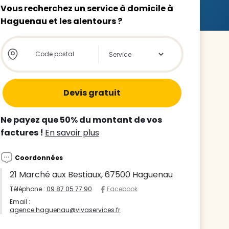
Vous recherchez un service à domicile à
Haguenau et les alentours ?
Store locator global - Autocompletion
Rechercher
z le
s
Ne payez que 50% du montant de vos
tre enfant
factures !
En savoir plus
ts à
Coordonnées
 agence
21 Marché aux Bestiaux, 67500 Haguenau
Téléphone :
09 87 05 77 90
Facebook
Email :
agence.haguenau@vivaservices.fr