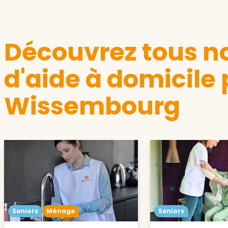
Découvrez tous no
d'aide à domicile 
Wissembourg
Seniors
Ménage
Seniors