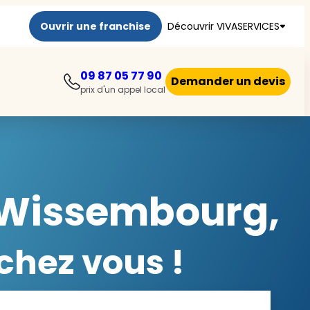
Ouvrir une franchise
Découvrir VIVASERVICES
09 87 05 77 90
Demander un devis
prix d'un appel local
à Wissembourg,
chez vous !