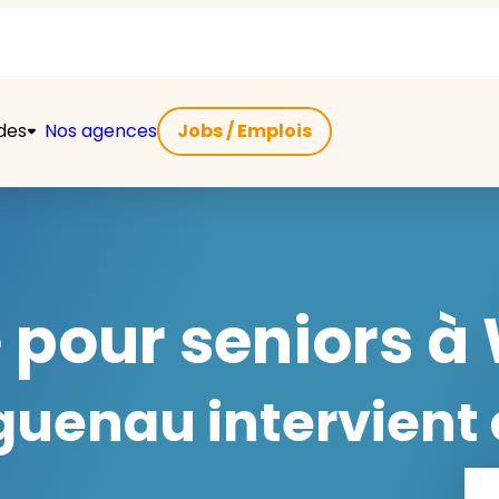
ides
Nos agences
Jobs / Emplois
e pour seniors 
uenau intervient 