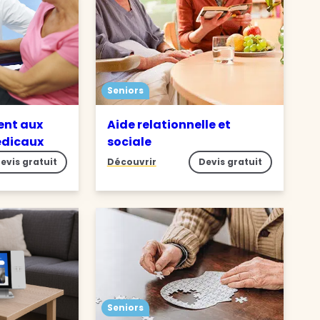
Seniors
nt aux
Aide relationnelle et
édicaux
sociale
evis gratuit
Découvrir
Devis gratuit
Seniors