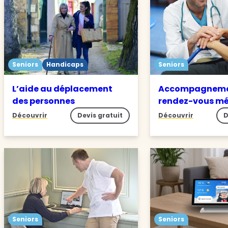
Seniors
Handicaps
Seniors
L’aide au déplacement
Accompagneme
des personnes
rendez-vous m
Découvrir
Devis gratuit
Découvrir
D
Seniors
Seniors