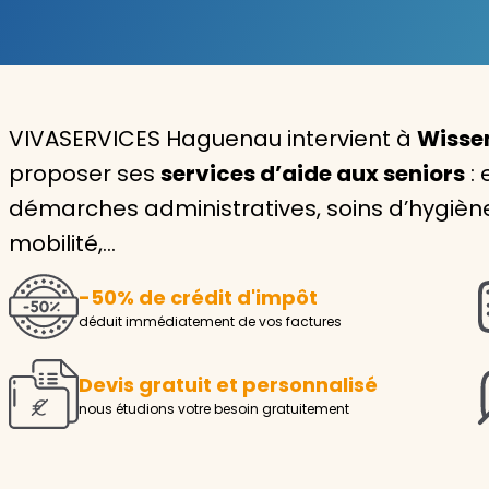
Garde d'enfants
Nounou
VIVASERVICES Haguenau intervient à
Wisse
Aide à la personne
proposer ses
services d’aide aux seniors
: 
Seniors
démarches administratives, soins d’hygiène o
Handicaps
mobilité,…
Voir tous les services
-50% de crédit d'impôt
déduit immédiatement de vos factures
Devis gratuit et personnalisé
nous étudions votre besoin gratuitement