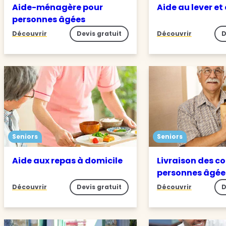
Aide-ménagère pour
Aide au lever et
personnes âgées
Découvrir
Devis gratuit
Découvrir
D
Seniors
Seniors
Aide aux repas à domicile
Livraison des c
personnes âgée
Découvrir
Devis gratuit
Découvrir
D