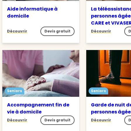
Aide informatique à
La téléassistan
domicile
personnes âgée
CARE et VIVASE
Découvrir
Devis gratuit
Découvrir
D
Seniors
Seniors
Accompagnement fin de
Garde de nuit d
vie à domicile
personnes âgé
Découvrir
Devis gratuit
Découvrir
D