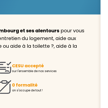
mbourg et ses alentours
pour vous
Avec VIVASERVICES, trouve
entretien du logement, aide aux
service à domicile qui vou
u aide à la toilette ?, aide à la
correspond !
Pour l’entretien de votre logement, la garde de vo
ou l’accompagnement d’un parent, nos intervenan
CESU accepté
domicile sont là pour vous épauler.
sur l'ensemble de nos services
Demander un devis gratuit
Trouver mon
0 formalité
on s'occupe de tout !