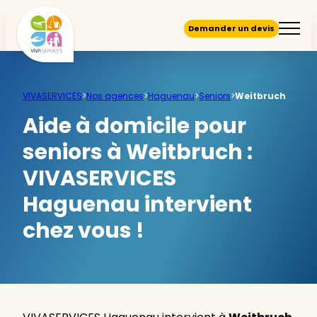
Demander un devis
VIVASERVICES
>
Nos agences
>
Haguenau
>
Seniors
>
Weitbruch
Aide à domicile pour
seniors à Weitbruch :
VIVASERVICES
Haguenau intervient
chez vous !