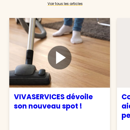
Voir tous les articles
VIVASERVICES dévoile
Co
son nouveau spot !
ai
pe